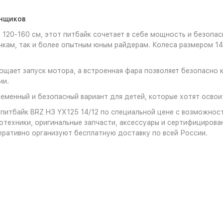
онщиков
 120-160 см, этот питбайк сочетает в себе мощность и безопа
чкам, так и более опытным юным райдерам. Колеса размером 1
щает запуск мотора, а встроенная фара позволяет безопасно ка
ии.
ременный и безопасный вариант для детей, которые хотят освои
питбайк BRZ H3 YX125 14/12 по специальной цене с возможнос
отехники, оригинальные запчасти, аксессуары и сертифициров
еративно организуют бесплатную доставку по всей России.