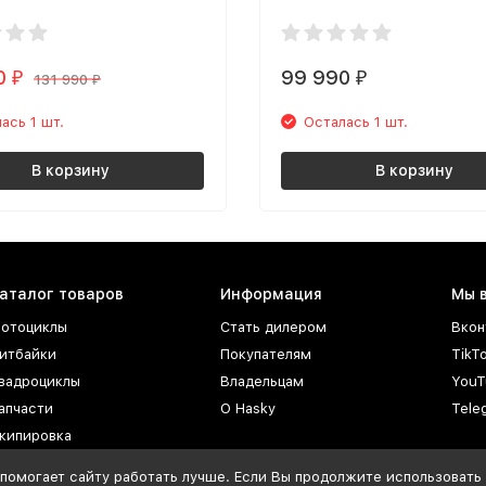
0
99 990
₽
₽
131 990
₽
ась 1 шт.
Осталась 1 шт.
В корзину
В корзину
аталог товаров
Информация
Мы 
отоциклы
Стать дилером
Вкон
итбайки
Покупателям
TikT
вадроциклы
Владельцам
YouT
апчасти
О Hasky
Tele
кипировка
СМ
помогает сайту работать лучше. Если Вы продолжите использовать с