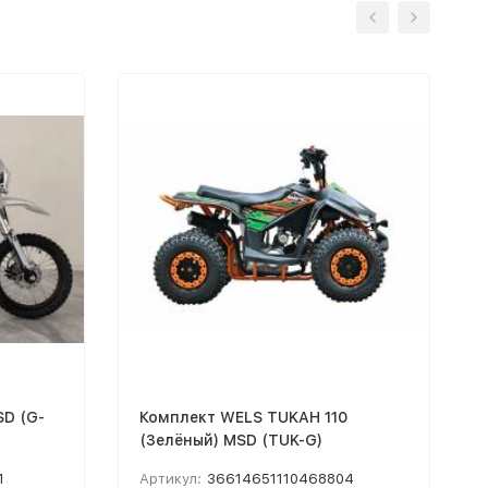
D (G-
Комплект WELS TUKAH 110
(Зелёный) MSD (TUK-G)
1
Артикул:
36614651110468804