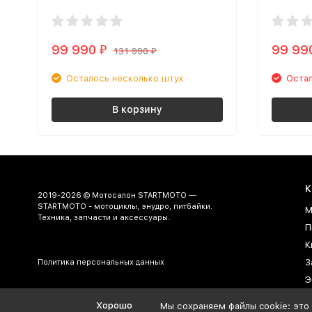
99 990
99 99
₽
131 990
₽
Осталось несколько штук
Остал
В корзину
К
2019-2026 © Мотосалон STARTMOTO —
STARTMOTO - мотоциклы, энудро, питбайки.
М
Техника, запчасти и аксессуары.
П
К
З
Политика персональных данных
Э
Г
Хорошо
Мы сохраняем файлы cookie: это 