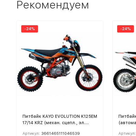
Рекомендуем
-24%
-24%
Питбайк KAYO EVOLUTION K125EM
Питбайк
17/14 KRZ (механ. сцепл., эл.
(автома
стартер 2024 г.) MSD (EV12)
Артикул:
3661465111046539
Артикул: