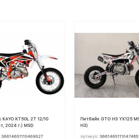
 KAYO KT50L 2T 12/10
Питбайк GTO H3 YX125 MS
т, 2024 г.) MSD
H3)
36614651110469527
Артикул:
3661465111047485