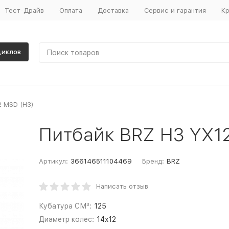
Тест-Драйв
Оплата
Доставка
Сервис и гарантия
Кр
циклов
2 MSD (H3)
Питбайк BRZ H3 YX12
Артикул:
366146511104469
Бренд:
BRZ
Написать отзыв
Кубатура СМ³:
125
Диаметр колес:
14x12