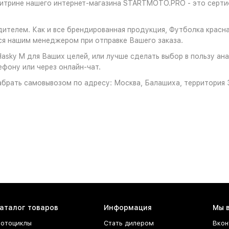
витрине нашего интернет-магазина STARTMOTO.PRO - это серти
дителем. Как и все брендированная продукция, Футболка крас
ся нашим менеджером при отправке Вашего заказа.
asky M для Ваших целей, или лучше сделать выбор в пользу ан
ефону или через онлайн-чат.
брать самовывозом по адресу: Москва, Балашиха, территория З
аталог товаров
Информация
Мы 
отоциклы
Стать дилером
Вкон