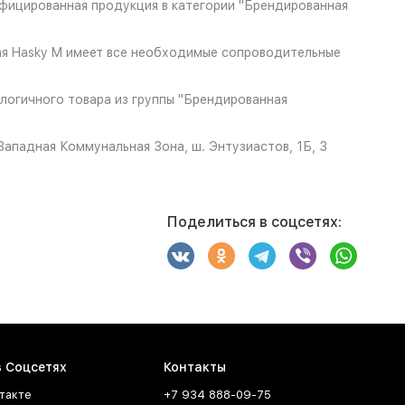
фицированная продукция в категории "Брендированная
ная Hasky M имеет все необходимые сопроводительные
алогичного товара из группы "Брендированная
ападная Коммунальная Зона, ш. Энтузиастов, 1Б, 3
Поделиться в соцсетях:
в Соцсетях
Контакты
такте
+7 934 888-09-75