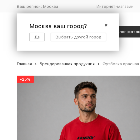
Ваш регион:
Москва
Интернет-магазин
Москва ваш город?
✖
Каталог мото
Да
Выбрать другой город
Главная
Брендированная продукция
Футболка красная
-25%