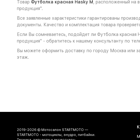
Товар
Футболка красная Hasky M
, расположенный на 
продукция".
Все заявленные характеристики гарантированы произво
документы. Качество и комплектация товара проверяет
Если Вы сомневаетесь, подойдет ли Футболка красная H
продукция" - обратитесь к нашему консультанту по тел
Вы можете оформить доставку по городу Москва или за
этаж.
К
2019-2026 © Мотосалон STARTMOTO —
STARTMOTO - мотоциклы, энудро, питбайки.
М
Техника, запчасти и аксессуары.