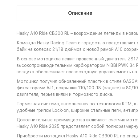
Описание
Hasky A10 Ride CB300 RL – возрождение легенды в ново
Команда Hasky Racing Team с гордостью представляет о
байк на колесах 21/18 дюймов с новой рамой A10 сохра
В основе мотоцикла лежит проверенный двигатель ZS1
высокопроизводительным карбюратором NIBBI PWK 34 Ra
воздуха обеспечивает превосходную управляемость на
Мотоцикл получил обновленный пластик в стиле GASGAS
фиксаторами AJ1, покрышки 110/100-18 (заднее) и 80/
двигателя, перьев вилки и тормозного диска.
Тормозная система, выполненная по технологии KTM, в
удобные грипсы Lock-on, широкие стальные пеги, анти
Дополнительные преимущества включают счетчик мото
Hasky A10 Ride 2025 представляет собой полноразмер
Приобрести мотоцикл Hasky A10 Ride CB300 RL по спец