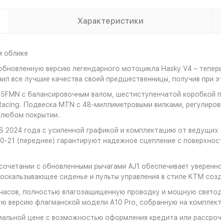
Характеристики
м облике
бновленную версию легендарного мотоцикла Hasky V4 – теперь 
нил все лучшие качества своей предшественницы, получив при 
75FMN с балансировочным валом, шестиступенчатой коробкой п
cing. Подвеска MTN с 48-миллиметровыми вилками, регулировк
 любом покрытии.
 2024 года с усиленной графикой и комплектацию от ведущих 
100-21 (переднее) гарантируют надежное сцепление с поверхно
 сочетании с обновленными рычагами AJ1 обеспечивает уверен
проскальзывающее сиденье и пульты управления в стиле KTM со
часов, полностью влагозащищенную проводку и мощную светод
ную версию флагманской модели A10 Pro, собранную на компле
иальной цене с возможностью оформления кредита или рассроч