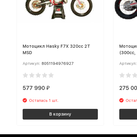
Мотоцикл Hasky F7X 320cc 2T
Мотоцик
MSD
(300cc,
MSD
Артикул:
8051194976927
Артикул:
577 990
275 0
₽
Осталась 1 шт.
Остал
В корзину