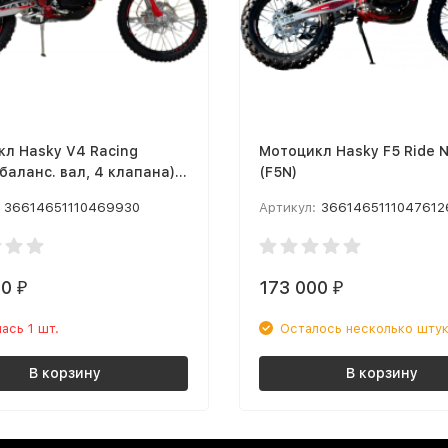
л Hasky V4 Racing
Мотоцикл Hasky F5 Ride 
 баланс. вал, 4 клапана)
(F5N)
36614651110469930
Артикул:
3661465111047612
00
173 000
₽
₽
ась 1 шт.
Осталось несколько шту
В корзину
В корзину