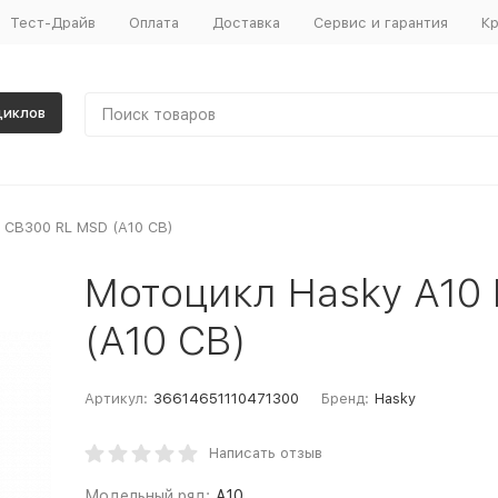
Тест-Драйв
Оплата
Доставка
Сервис и гарантия
Кр
циклов
e CB300 RL MSD (A10 CB)
Мотоцикл Hasky A10
(A10 CB)
Артикул:
36614651110471300
Бренд:
Hasky
Написать отзыв
Модельный ряд:
A10