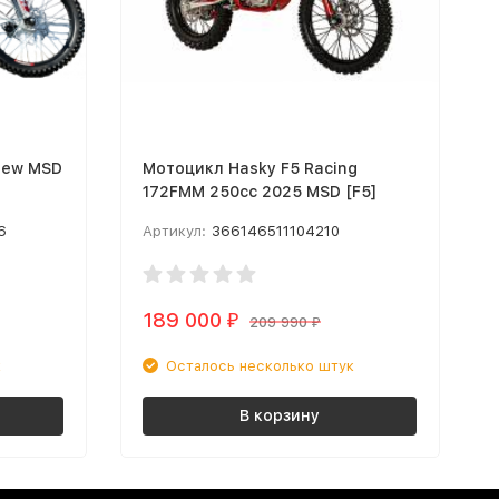
New MSD
Мотоцикл Hasky F5 Racing
172FMM 250cc 2025 MSD [F5]
6
Артикул:
366146511104210
189 000
₽
209 990
₽
к
Осталось несколько штук
В корзину