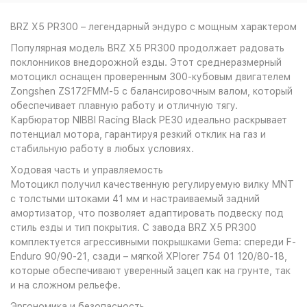
BRZ X5 PR300 – легендарный эндуро с мощным характером
Популярная модель BRZ X5 PR300 продолжает радовать
поклонников внедорожной езды. Этот среднеразмерный
мотоцикл оснащен проверенным 300-кубовым двигателем
Zongshen ZS172FMM-5 с балансировочным валом, который
обеспечивает плавную работу и отличную тягу.
Карбюратор NIBBI Racing Black PE30 идеально раскрывает
потенциал мотора, гарантируя резкий отклик на газ и
стабильную работу в любых условиях.
Ходовая часть и управляемость
Мотоцикл получил качественную регулируемую вилку MNT
с толстыми штоками 41 мм и настраиваемый задний
амортизатор, что позволяет адаптировать подвеску под
стиль езды и тип покрытия. С завода BRZ X5 PR300
комплектуется агрессивными покрышками Gema: спереди F-
Enduro 90/90-21, сзади – мягкой XPlorer 754 01 120/80-18,
которые обеспечивают уверенный зацеп как на грунте, так
и на сложном рельефе.
Эргономика и безопасность