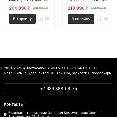
Y)
PR 21/18 (2023 г.) ПТС,
204 990
219 990
261 990
251 990
₽
₽
₽
₽
MSD (T2 E)
В корзину
В корзину
2019-2026 © Мотосалон STARTMOTO — STARTMOTO -
мотоциклы, энудро, питбайки. Техника, запчасти и аксессуары.
+7 934 888-09-75
Контакты:
Балашиха, территория Западная Коммунальная Зона, ш.
Энтузиастов, 1Б, 3 этаж