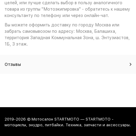
целей, или лучше сделать выбор в пользу аналогичного
товара из группы "Мотоэкипировка" - обратитесь к нашему
консультанту по телефону или через онлайн-чат.
Вы можете оформить доставку по городу Москва или
забрать самовывозом по адресу: Москва, Балашиха,
территория Западная Коммунальная Зона, ш. Энтузиастов,
1Б, 3 этаж.
Отзывы
2019-2026 © Мотосалон STARTMOTO — STARTMOTO -
мотоциклы, энудро, питбайки. Техника, запчасти и аксессуары.