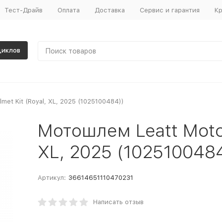
Тест-Драйв
Оплата
Доставка
Сервис и гарантия
Кр
циклов
met Kit (Royal, XL, 2025 (1025100484))
Мотошлем Leatt Moto 
XL, 2025 (102510048
Артикул:
36614651110470231
Написать отзыв