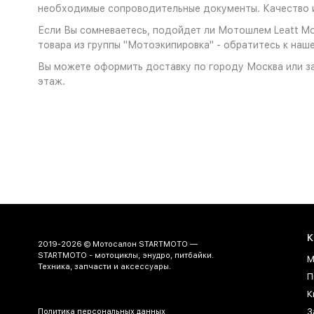
необходимые сопроводительные документы. Качество и
Если Вы сомневаетесь, подойдет ли Мотошлем Leatt Moto
товара из группы "Мотоэкипировка" - обратитесь к наш
Вы можете оформить доставку по городу Москва или за
этаж.
К
2019-2026 © Мотосалон STARTMOTO —
STARTMOTO - мотоциклы, энудро, питбайки.
М
Техника, запчасти и аксессуары.
П
К
З
Политика персональных данных