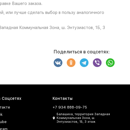
авке Вашего заказа.
ей, или лучше сделать выбор в пользу аналогичного
ападная Коммунальная Зона, ш. Энтузиастов, 1Б, 3
Поделиться в соцсетях:
в Соцсетях
Контакты
такте
+7 934 888-09-75
ok
Балашиха, территория Западная
Коммунальная Зона, ш.
ube
Энтузиастов, 1Б, 3 этаж
gram