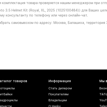
 комплектация товара проверяется нашим менеджером при отпр
 3.5 Helmet Kit (Royal, XL, 2025 (1025100484)) для Ваших цел
ему консультанту по телефону или через онлайн-чат.
брать самовывозом по адресу: Москва, Балашиха, территория З
аталог товаров
Информация
Мы 
отоциклы
Стать дилером
Вкон
итбайки
Покупателям
TikT
вадроциклы
Владельцам
YouT
апчасти
О Hasky
Tele