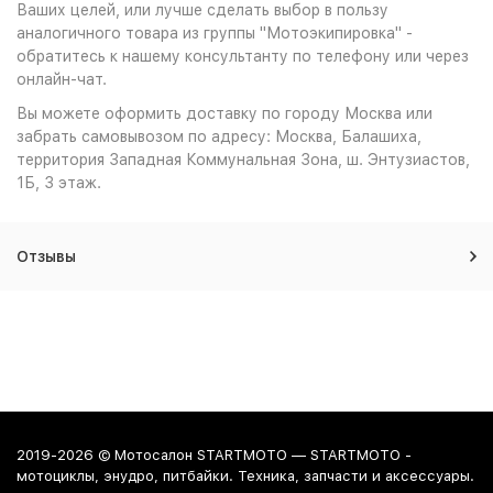
Ваших целей, или лучше сделать выбор в пользу
аналогичного товара из группы "Мотоэкипировка" -
обратитесь к нашему консультанту по телефону или через
онлайн-чат.
Вы можете оформить доставку по городу Москва или
забрать самовывозом по адресу: Москва, Балашиха,
территория Западная Коммунальная Зона, ш. Энтузиастов,
1Б, 3 этаж.
Отзывы
2019-2026 © Мотосалон STARTMOTO — STARTMOTO -
мотоциклы, энудро, питбайки. Техника, запчасти и аксессуары.