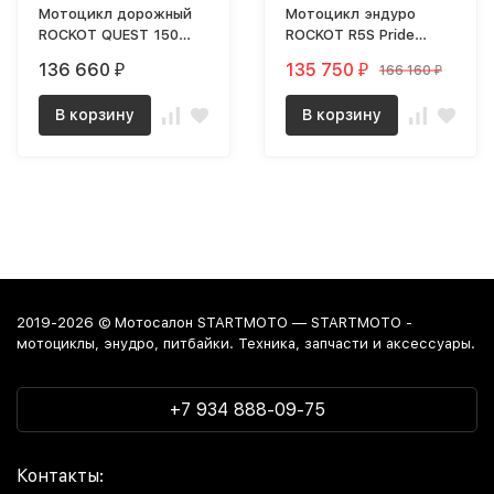
Мотоцикл дорожный
Мотоцикл эндуро
ROCKOT QUEST 150
ROCKOT R5S Pride
(черный глянцевый,
(150cc, 161FMJ
136 660
135 750
166 160
₽
₽
₽
ЭПТС) MSD
(CB150), 19/16) MSD
(R5S)
В корзину
В корзину
2019-2026 © Мотосалон STARTMOTO — STARTMOTO -
мотоциклы, энудро, питбайки. Техника, запчасти и аксессуары.
+7 934 888-09-75
Контакты: