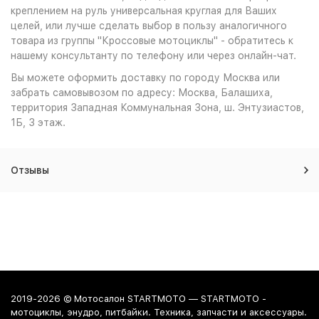
креплением на руль универсальная круглая для Ваших
целей, или лучше сделать выбор в пользу аналогичного
товара из группы "Кроссовые мотоциклы" - обратитесь к
нашему консультанту по телефону или через онлайн-чат.
Вы можете оформить доставку по городу Москва или
забрать самовывозом по адресу: Москва, Балашиха,
территория Западная Коммунальная Зона, ш. Энтузиастов,
1Б, 3 этаж.
Отзывы
2019-2026 © Мотосалон STARTMOTO — STARTMOTO -
мотоциклы, энудро, питбайки. Техника, запчасти и аксессуары.