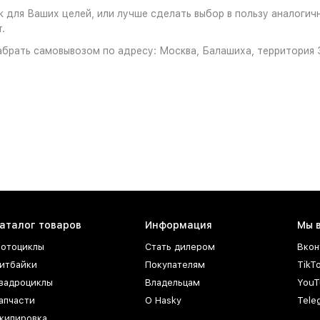
для Ваших целей, или лучше сделать выбор в пользу аналогично
.
брать самовывозом по адресу: Москва, Балашиха, территория З
аталог товаров
Информация
Мы 
отоциклы
Стать дилером
Вкон
итбайки
Покупателям
TikT
вадроциклы
Владельцам
YouT
апчасти
О Hasky
Tele
кипировка