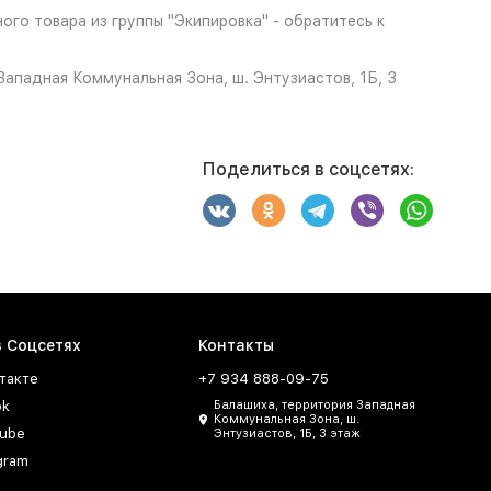
го товара из группы "Экипировка" - обратитесь к
ападная Коммунальная Зона, ш. Энтузиастов, 1Б, 3
Поделиться в соцсетях:
в Соцсетях
Контакты
такте
+7 934 888-09-75
ok
Балашиха, территория Западная
Коммунальная Зона, ш.
ube
Энтузиастов, 1Б, 3 этаж
gram