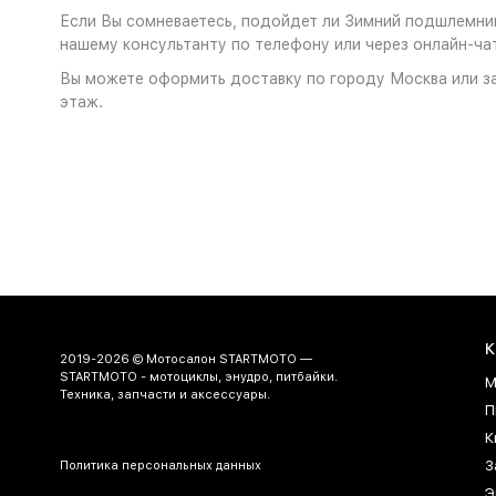
Если Вы сомневаетесь, подойдет ли Зимний подшлемник 
нашему консультанту по телефону или через онлайн-чат
Вы можете оформить доставку по городу Москва или за
этаж.
К
2019-2026 © Мотосалон STARTMOTO —
STARTMOTO - мотоциклы, энудро, питбайки.
М
Техника, запчасти и аксессуары.
П
К
З
Политика персональных данных
Э