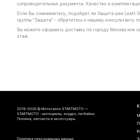
сопроводительные документы. Качество и комплектация
Если Вы сомневаетесь, подойдет ли Защита шеи Leatt GP
группы "Защита" - обратитесь к нашему консультанту п
Вы можете оформить доставку по городу Москва или за
этаж.
К
2019-2026 © Мотосалон STARTMOTO —
STARTMOTO - мотоциклы, энудро, питбайки.
М
Техника, запчасти и аксессуары.
П
К
З
Политика персональных данных