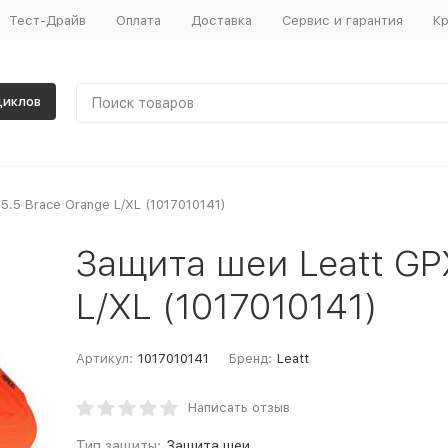
Тест-Драйв
Оплата
Доставка
Сервис и гарантия
Кр
циклов
5.5 Brace Orange L/XL (1017010141)
Защита шеи Leatt GP
L/XL (1017010141)
Артикул:
1017010141
Бренд:
Leatt
Написать отзыв
Тип защиты:
Защита шеи