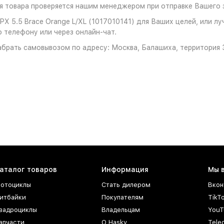
 товара проверяется нашим менеджером при отправке Вашего з
X 5.5 Brace Orange L/XL (1017010141) для Ваших целей, или лу
о телефону или через онлайн-чат.
брать самовывозом по адресу: Москва, Балашиха, территория З
аталог товаров
Информация
Мы 
отоциклы
Стать дилером
Вкон
итбайки
Покупателям
TikT
вадроциклы
Владельцам
YouT
апчасти
О Hasky
Tele