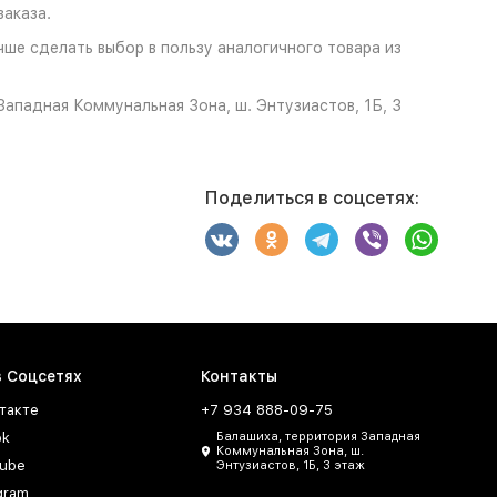
аказа.
чше сделать выбор в пользу аналогичного товара из
ападная Коммунальная Зона, ш. Энтузиастов, 1Б, 3
Поделиться в соцсетях:
в Соцсетях
Контакты
такте
+7 934 888-09-75
ok
Балашиха, территория Западная
Коммунальная Зона, ш.
ube
Энтузиастов, 1Б, 3 этаж
gram