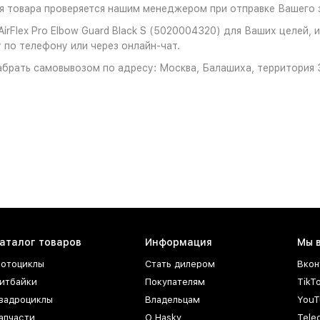
 товара проверяется нашим менеджером при отправке Вашего з
irFlex Pro Elbow Guard Black S (5020004320) для Ваших целей, 
 по телефону или через онлайн-чат.
брать самовывозом по адресу: Москва, Балашиха, территория З
аталог товаров
Информация
Мы 
отоциклы
Стать дилером
Вкон
итбайки
Покупателям
TikT
вадроциклы
Владельцам
YouT
апчасти
О Hasky
Tele