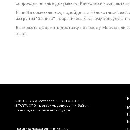
сопроводительные документы. Качество и комплектация
Если Вы сомневаетесь, подойдет ли Налокотники Leatt A
из группы "Защита" - обратитесь к нашему консультанту
Вы можете оформить доставку по городу Москва или за
этаж.
К
2019-2026 © Мотосалон STARTMOTO —
STARTMOTO - мотоциклы, энудро, питбайки.
М
Техника, запчасти и аксессуары.
П
К
З
Политика персональных данных