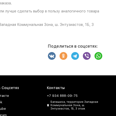
аказа.
или лучше сделать выбор в пользу аналогичного товара
ападная Коммунальная Зона, ш. Энтузиастов, 1Б, 3
Поделиться в соцсетях:
в Соцсетях
Контакты
такте
+7 934 888-09-75
ok
Балашиха, территория Западная
Коммунальная Зона, ш.
ube
Энтузиастов, 1Б, 3 этаж
gram