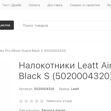
Тест-Драйв
Оплата
Доставка
Сервис и гарантия
Кр
циклов
lex Pro Elbow Guard Black S (5020004320)
Налокотники Leatt Ai
Black S (5020004320
Артикул:
5020004320
Бренд:
Leatt
Написать отзыв
Тип защиты:
Защита локтя