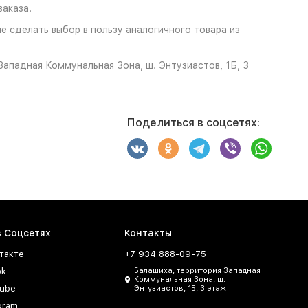
аказа.
е сделать выбор в пользу аналогичного товара из
ападная Коммунальная Зона, ш. Энтузиастов, 1Б, 3
Поделиться в соцсетях:
в Соцсетях
Контакты
такте
+7 934 888-09-75
ok
Балашиха, территория Западная
Коммунальная Зона, ш.
ube
Энтузиастов, 1Б, 3 этаж
gram