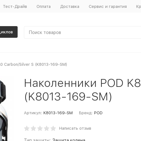
Тест-Драйв
Оплата
Доставка
Сервис и гарантия
Кр
циклов
0 Carbon/Silver S (K8013-169-SM)
Наколенники POD K8 2
(K8013-169-SM)
Артикул:
K8013-169-SM
Бренд:
POD
Написать отзыв
Тип защиты:
Защита колена