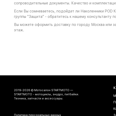
сопроводительные документы. Качество и комплектация
Если Вы сомневаетесь, подойдет ли Наколенники POD K8
группы "Защита" - обратитесь к нашему консультанту п
Вы можете оформить доставку по городу Москва или за
этаж.
К
2019-2026 © Мотосалон STARTMOTO —
STARTMOTO - мотоциклы, энудро, питбайки.
М
Техника, запчасти и аксессуары.
П
К
З
Политика персональных данных