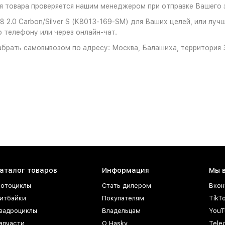
 товара проверяется нашим менеджером при отправке Вашего з
 2.0 Carbon/Silver S (K8013-169-SM) для Ваших целей, или лучш
о телефону или через онлайн-чат.
брать самовывозом по адресу: Москва, Балашиха, территория З
аталог товаров
Информация
Мы 
отоциклы
Стать дилером
Вкон
итбайки
Покупателям
TikT
вадроциклы
Владельцам
YouT
апчасти
О Hasky
Tele