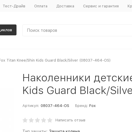
Тест-Драйв
Оплата
Доставка
Сервис и гарантия
Кр
циклов
x Titan Knee/Shin Kids Guard Black/Silver (08037-464-OS)
Наколенники детские 
Kids Guard Black/Sil
Артикул:
08037-464-OS
Бренд:
Fox
Написать отзыв
Тип защиты:
Защита колена