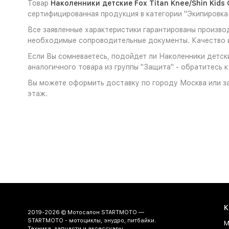
Товар
Наколенники детские Fox Titan Knee/Shin Kids 
сертифицированная продукция в категории "Экипировка
Все заявленные характеристики гарантированы производи
необходимые сопроводительные документы. Качество и
Если Вы сомневаетесь, подойдет ли Наколенники детские
аналогичного товара из группы "Защита" - обратитесь 
Вы можете оформить доставку по городу Москва или за
этаж.
К
2019-2026 © Мотосалон STARTMOTO —
STARTMOTO - мотоциклы, энудро, питбайки.
М
Техника, запчасти и аксессуары.