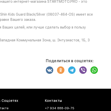
е нашего интернет-магазина STARTMOTO.PRO - это
hin Kids Guard Black/Silver (08037-464-OS) имеет все
авке Вашего заказа.
ля Ваших целей, или лучше сделать выбор в пользу
ападная Коммунальная Зона, ш. Энтузиастов, 1Б, 3
Поделиться в соцсетях:
в Соцсетях
Контакты
такте
+7 934 888-09-75