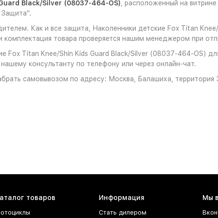
Guard Black/Silver (08037-464-OS)
, расположенный на витрин
 Защита".
телем. Как и все защита, Наколенники детские Fox Titan Knee/S
 комплектация товара проверяется нашим менеджером при отпр
 Fox Titan Knee/Shin Kids Guard Black/Silver (08037-464-OS) д
к нашему консультанту по телефону или через онлайн-чат.
брать самовывозом по адресу: Москва, Балашиха, территория З
аталог товаров
Информация
Мы 
отоциклы
Стать дилером
Вкон