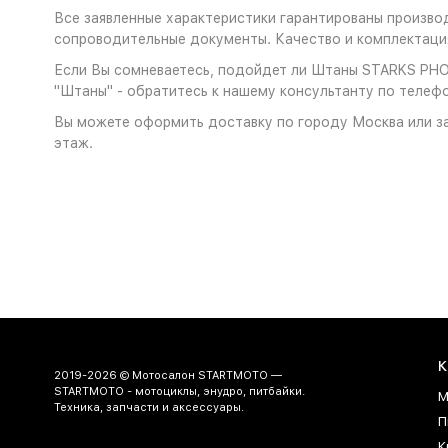
Все заявленные характеристики гарантированы произв
сопроводительные документы. Качество и комплектация
Если Вы сомневаетесь, подойдет ли Штаны STARKS PHOE
"Штаны" - обратитесь к нашему консультанту по телефо
Вы можете оформить доставку по городу Москва или за
этаж.
К
2019-2026 © Мотосалон STARTMOTO —
STARTMOTO - мотоциклы, энудро, питбайки.
М
Техника, запчасти и аксессуары.
П
К