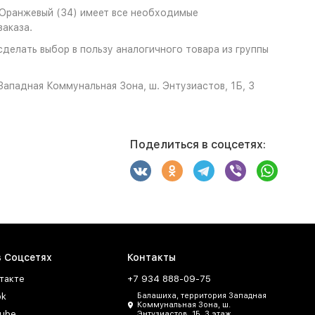
/Оранжевый (34) имеет все необходимые
аказа.
елать выбор в пользу аналогичного товара из группы
ападная Коммунальная Зона, ш. Энтузиастов, 1Б, 3
Поделиться в соцсетях:
в Соцсетях
Контакты
такте
+7 934 888-09-75
ok
Балашиха, территория Западная
Коммунальная Зона, ш.
ube
Энтузиастов, 1Б, 3 этаж