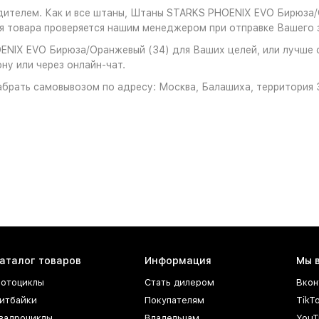
одителем. Как и все штаны, Штаны STARKS PHOENIX EVO Бирюза
 товара проверяется нашим менеджером при отправке Вашего з
NIX EVO Бирюза/Оранжевый (34) для Ваших целей, или лучше сд
ну или через онлайн-чат.
брать самовывозом по адресу: Москва, Балашиха, территория З
аталог товаров
Информация
Мы 
отоциклы
Стать дилером
Вкон
итбайки
Покупателям
TikT
вадроциклы
Владельцам
YouT