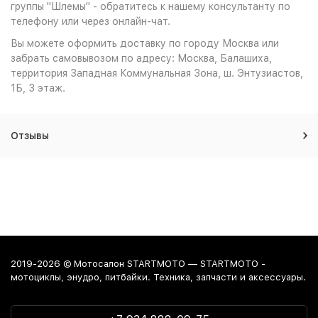
группы "Шлемы" - обратитесь к нашему консультанту по
телефону или через онлайн-чат.
Вы можете оформить доставку по городу Москва или
забрать самовывозом по адресу: Москва, Балашиха,
территория Западная Коммунальная Зона, ш. Энтузиастов,
1Б, 3 этаж.
Отзывы
2019-2026 © Мотосалон STARTMOTO — STARTMOTO -
мотоциклы, энудро, питбайки. Техника, запчасти и аксессуары.