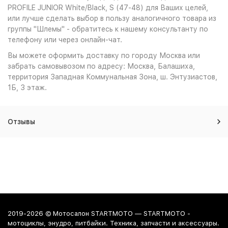
PROFILE JUNIOR White/Black, S (47-48) для Ваших целей,
или лучше сделать выбор в пользу аналогичного товара из
группы "Шлемы" - обратитесь к нашему консультанту по
телефону или через онлайн-чат.
Вы можете оформить доставку по городу Москва или
забрать самовывозом по адресу: Москва, Балашиха,
территория Западная Коммунальная Зона, ш. Энтузиастов,
1Б, 3 этаж.
Отзывы
2019-2026 © Мотосалон STARTMOTO — STARTMOTO -
мотоциклы, энудро, питбайки. Техника, запчасти и аксессуары.