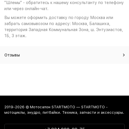
"Шлемы" - обратитесь к нашему консультанту по телефону
или через онлайн-чат.
Вы можете оформить доставку по городу Москва или
забрать самовывозом по адресу: Москва, Балашиха,
территория Западная Коммунальная Зона, ш. Энтузиастов,
1Б, 3 этаж.
Отзывы
2019-2026 © Мотосалон STARTMOTO — STARTMOTO -
мотоциклы, энудро, питбайки. Техника, запчасти и аксессуары.