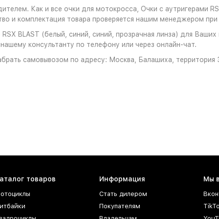
ителем. Как и все очки для мотокросса, Очки с аутригерами RSX
во и комплектация товара проверяется нашим менеджером при 
 RSX BLAST (белый, синий, синий, прозрачная линза) для Ваших 
 нашему консультанту по телефону или через онлайн-чат.
брать самовывозом по адресу: Москва, Балашиха, территория З
аталог товаров
Информация
Мы 
отоциклы
Стать дилером
Вкон
итбайки
Покупателям
TikT
вадроциклы
Владельцам
YouT