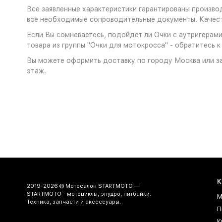
Все заявленные характеристики гарантированы производ
все необходимые сопроводительные документы. Качест
Если Вы сомневаетесь, подойдет ли Очки с аутригерами
товара из группы "Очки для мотокросса" - обратитесь к
Вы можете оформить доставку по городу Москва или за
этаж.
К
2019-2026 © Мотосалон STARTMOTO —
STARTMOTO - мотоциклы, энудро, питбайки.
М
Техника, запчасти и аксессуары.
П
К