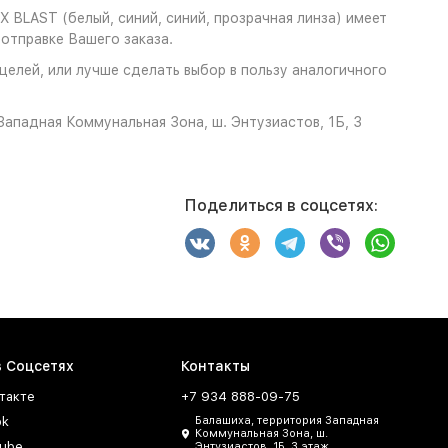
 BLAST (белый, синий, синий, прозрачная линза) имеет
отправке Вашего заказа.
целей, или лучше сделать выбор в пользу аналогичного
ападная Коммунальная Зона, ш. Энтузиастов, 1Б, 3
Поделиться в соцсетях:
в Соцсетях
Контакты
такте
+7 934 888-09-75
ok
Балашиха, территория Западная
Коммунальная Зона, ш.
ube
Энтузиастов, 1Б, 3 этаж