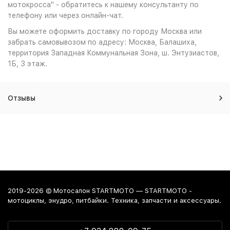
мотокросса" - обратитесь к нашему консультанту по
телефону или через онлайн-чат.
Вы можете оформить доставку по городу Москва или
забрать самовывозом по адресу: Москва, Балашиха,
территория Западная Коммунальная Зона, ш. Энтузиастов,
1Б, 3 этаж.
Отзывы
2019-2026 © Мотосалон STARTMOTO — STARTMOTO -
мотоциклы, энудро, питбайки. Техника, запчасти и аксессуары.