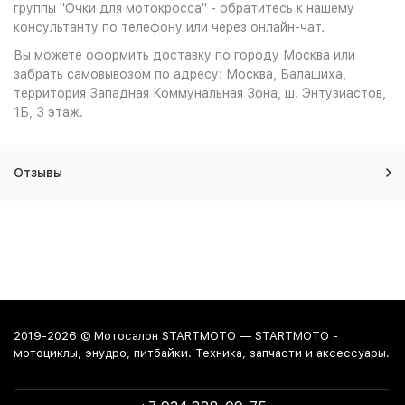
группы "Очки для мотокросса" - обратитесь к нашему
консультанту по телефону или через онлайн-чат.
Вы можете оформить доставку по городу Москва или
забрать самовывозом по адресу: Москва, Балашиха,
территория Западная Коммунальная Зона, ш. Энтузиастов,
1Б, 3 этаж.
Отзывы
2019-2026 © Мотосалон STARTMOTO — STARTMOTO -
мотоциклы, энудро, питбайки. Техника, запчасти и аксессуары.