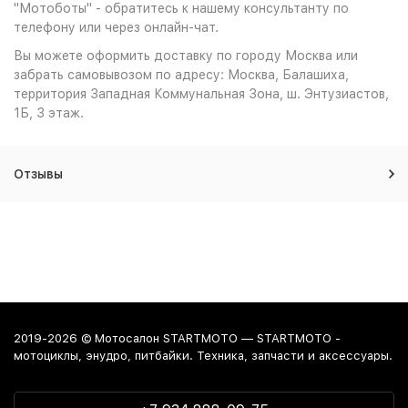
"Мотоботы" - обратитесь к нашему консультанту по
телефону или через онлайн-чат.
Вы можете оформить доставку по городу Москва или
забрать самовывозом по адресу: Москва, Балашиха,
территория Западная Коммунальная Зона, ш. Энтузиастов,
1Б, 3 этаж.
Отзывы
2019-2026 © Мотосалон STARTMOTO — STARTMOTO -
мотоциклы, энудро, питбайки. Техника, запчасти и аксессуары.