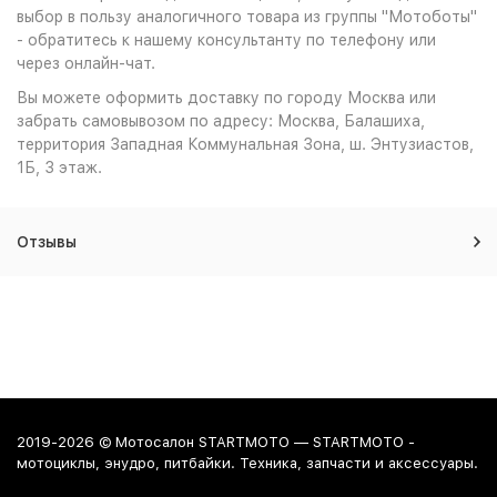
выбор в пользу аналогичного товара из группы "Мотоботы"
- обратитесь к нашему консультанту по телефону или
через онлайн-чат.
Вы можете оформить доставку по городу Москва или
забрать самовывозом по адресу: Москва, Балашиха,
территория Западная Коммунальная Зона, ш. Энтузиастов,
1Б, 3 этаж.
Отзывы
2019-2026 © Мотосалон STARTMOTO — STARTMOTO -
мотоциклы, энудро, питбайки. Техника, запчасти и аксессуары.