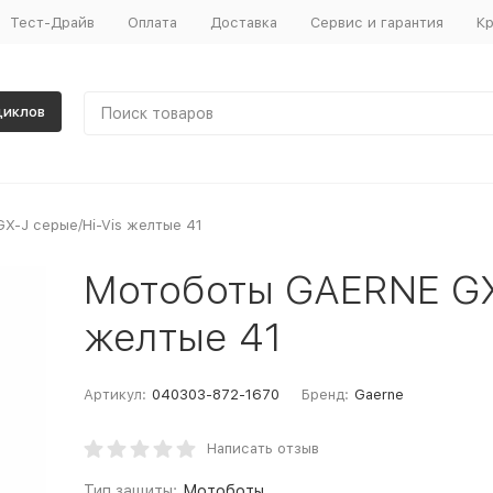
Тест-Драйв
Оплата
Доставка
Сервис и гарантия
Кр
циклов
X-J серые/Hi-Vis желтые 41
Мотоботы GAERNE GX
желтые 41
Артикул:
040303-872-1670
Бренд:
Gaerne
Написать отзыв
Тип защиты:
Мотоботы