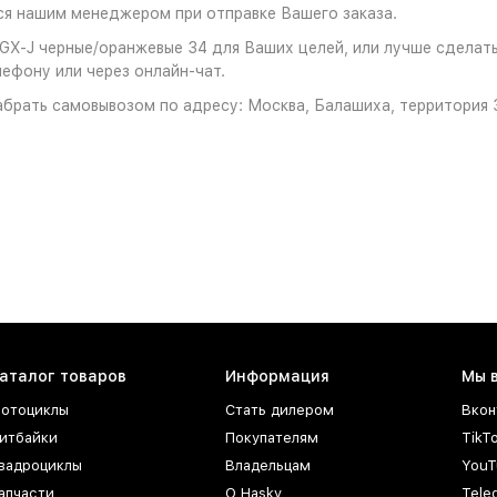
ся нашим менеджером при отправке Вашего заказа.
X-J черные/оранжевые 34 для Ваших целей, или лучше сделать 
ефону или через онлайн-чат.
брать самовывозом по адресу: Москва, Балашиха, территория З
аталог товаров
Информация
Мы 
отоциклы
Стать дилером
Вкон
итбайки
Покупателям
TikT
вадроциклы
Владельцам
YouT
апчасти
О Hasky
Tele