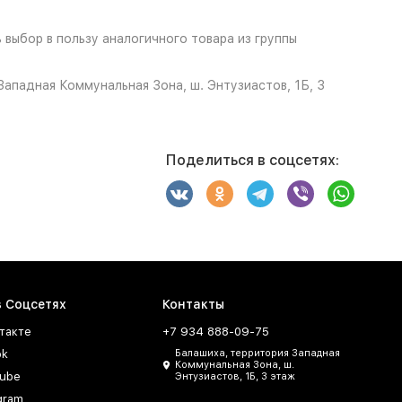
выбор в пользу аналогичного товара из группы
ападная Коммунальная Зона, ш. Энтузиастов, 1Б, 3
Поделиться в соцсетях:
в Соцсетях
Контакты
такте
+7 934 888-09-75
ok
Балашиха, территория Западная
Коммунальная Зона, ш.
ube
Энтузиастов, 1Б, 3 этаж
gram