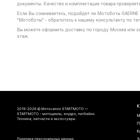
документы. Качество и комплектация товара проверяет
Если Вы сомневаетесь, подойдет ли Мотоботы GAERNE G
"Мотоботы" - обратитесь к нашему консультанту по тел
Вы можете оформить доставку по городу Москва или за
этаж.
К
2019-2026 © Мотосалон STARTMOTO —
STARTMOTO - мотоциклы, энудро, питбайки.
М
Техника, запчасти и аксессуары.
П
К
З
Политика персональных данных