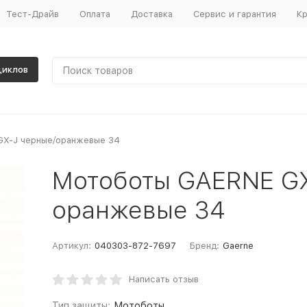
Тест-Драйв
Оплата
Доставка
Сервис и гарантия
Кр
циклов
X-J черные/оранжевые 34
Мотоботы GAERNE GX
оранжевые 34
Артикул:
040303-872-7697
Бренд:
Gaerne
Написать отзыв
Тип защиты:
Мотоботы