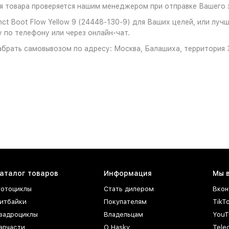
 товара проверяется нашим менеджером при отправке Вашего з
ct Boot Flow Yellow 9 (24448-130-9) для Ваших целей, или луч
 по телефону или через онлайн-чат.
брать самовывозом по адресу: Москва, Балашиха, территория З
аталог товаров
Информация
Мы 
отоциклы
Стать дилером
Вкон
итбайки
Покупателям
TikT
вадроциклы
Владельцам
YouT
апчасти
О Hasky
Tele