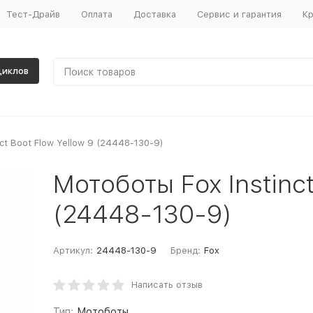
Тест-Драйв
Оплата
Доставка
Сервис и гарантия
Кр
циклов
ct Boot Flow Yellow 9 (24448-130-9)
Мотоботы Fox Instinct
(24448-130-9)
Артикул:
24448-130-9
Бренд:
Fox
Написать отзыв
Тип:
Мотоботы