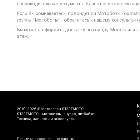
сопроводительные документы. Качество и комплектация
Если Вы сомневаетесь, подойдет ли Мотоботы Fox Instin
группы "Мотоботы" - обратитесь к нашему консультанту
Вы можете оформить доставку по городу Москва или за
этаж.
К
2019-2026 © Мотосалон STARTMOTO —
STARTMOTO - мотоциклы, энудро, питбайки.
М
Техника, запчасти и аксессуары.
П
К
З
Политика персональных данных