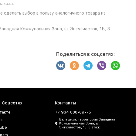
аказа.
ше сделать выбор в пользу аналогичного товара из
ападная Коммунальная Зона, ш. Энтузиастов, 1Б, 3
Поделиться в соцсетях:
в Соцсетях
Контакты
такте
+7 934 888-09-75
ok
Балашиха, территория Западная
Коммунальная Зона, ш.
ube
Энтузиастов, 1Б, 3 этаж
gram