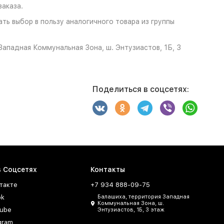
аказа.
ть выбор в пользу аналогичного товара из группы
ападная Коммунальная Зона, ш. Энтузиастов, 1Б, 3
Поделиться в соцсетях:
в Соцсетях
Контакты
такте
+7 934 888-09-75
ok
Балашиха, территория Западная
Коммунальная Зона, ш.
ube
Энтузиастов, 1Б, 3 этаж
gram