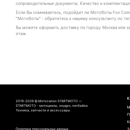
сопроводительные документы. Качество и комплектация
Если Вы сомневаетесь, подойдет ли Мотоботы Fox Comp 
"Мотоботы" - обратитесь к нашему консультанту по тел
Вы можете оформить доставку по городу Москва или за
этаж.
К
2019-2026 © Мотосалон STARTMOTO —
STARTMOTO - мотоциклы, энудро, питбайки.
М
Техника, запчасти и аксессуары.
П
К
З
Политика персональных данных