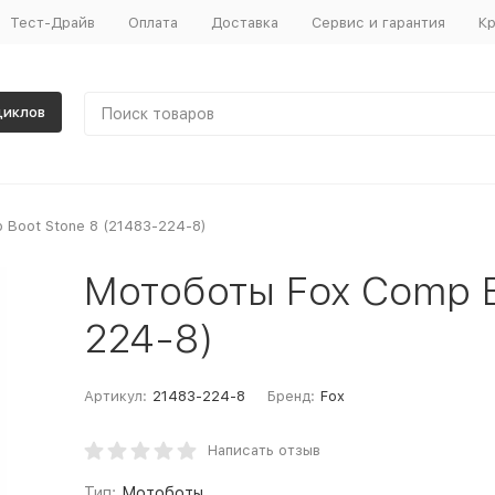
Тест-Драйв
Оплата
Доставка
Сервис и гарантия
Кр
циклов
Boot Stone 8 (21483-224-8)
Мотоботы Fox Comp B
224-8)
Артикул:
21483-224-8
Бренд:
Fox
Написать отзыв
Тип:
Мотоботы