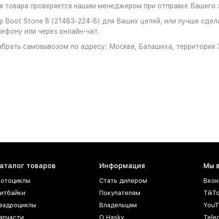
 товара проверяется нашим менеджером при отправке Вашего з
Boot Stone 8 (21483-224-8) для Ваших целей, или лучше сдела
ефону или через онлайн-чат.
брать самовывозом по адресу: Москва, Балашиха, территория З
аталог товаров
Информация
Мы 
отоциклы
Стать дилером
Вкон
итбайки
Покупателям
TikT
вадроциклы
Владельцам
YouT
апчасти
О Hasky
Tele