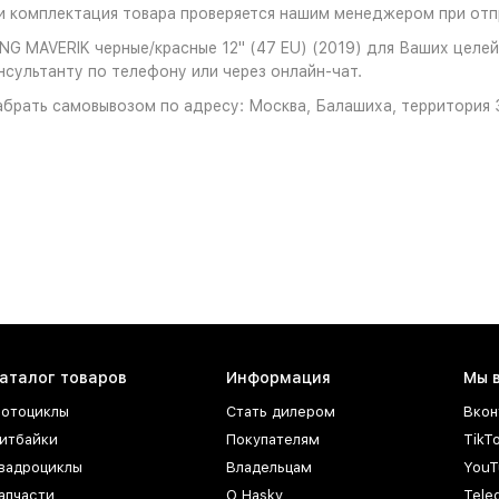
 комплектация товара проверяется нашим менеджером при отпр
G MAVERIK черные/красные 12" (47 EU) (2019) для Ваших целей
нсультанту по телефону или через онлайн-чат.
брать самовывозом по адресу: Москва, Балашиха, территория З
аталог товаров
Информация
Мы 
отоциклы
Стать дилером
Вкон
итбайки
Покупателям
TikT
вадроциклы
Владельцам
YouT
апчасти
О Hasky
Tele