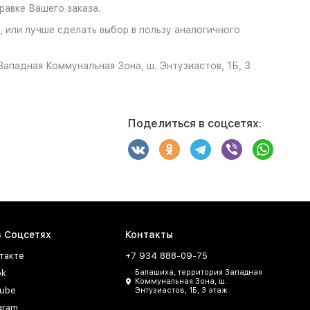
авке Вашего заказа.
, или лучше сделать выбор в пользу аналогичного
ападная Коммунальная Зона, ш. Энтузиастов, 1Б, 3
Поделиться в соцсетях:
в Соцсетях
Контакты
такте
+7 934 888-09-75
ok
Балашиха, территория Западная
Коммунальная Зона, ш.
ube
Энтузиастов, 1Б, 3 этаж
gram