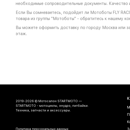
необходимые сопроводительные документы. Качество и
Если Вы сомневаетесь, подойдет ли Мотоботы FLY RACIN
товара из группы "Мотоботы" - обратитесь к нашему ко
Вы можете оформить доставку по городу Москва или за
этаж.
К
2019-2026 © Мотосалон STARTMOTO —
STARTMOTO - мотоциклы, энудро, питбайки.
М
Техника, запчасти и аксессуары.
П
К
З
Политика персональных данных