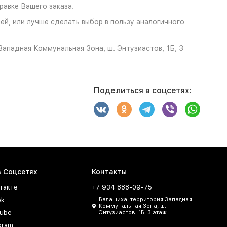
авке Вашего заказа.
ей, или лучше сделать выбор в пользу аналогичного
ападная Коммунальная Зона, ш. Энтузиастов, 1Б, 3
Поделиться в соцсетях:
в Соцсетях
Контакты
такте
+7 934 888-09-75
ok
Балашиха, территория Западная
Коммунальная Зона, ш.
ube
Энтузиастов, 1Б, 3 этаж
gram