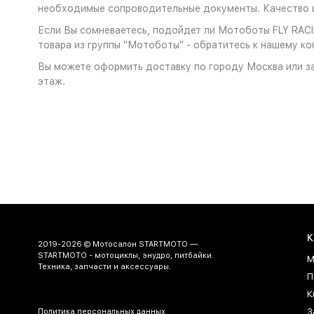
необходимые сопроводительные документы. Качество и
Если Вы сомневаетесь, подойдет ли Мотоботы FLY RACIN
товара из группы "Мотоботы" - обратитесь к нашему ко
Вы можете оформить доставку по городу Москва или за
этаж.
К
2019-2026 © Мотосалон STARTMOTO —
STARTMOTO - мотоциклы, энудро, питбайки.
М
Техника, запчасти и аксессуары.
П
К
З
Политика персональных данных