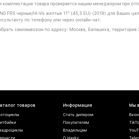
 комплектация товара проверяется нашим менеджером при отпр
G FR5 черные/Hi-Vis желтые 11" (45,5 EU) (2019) для Ваших цел
нсультанту по телефону или через онлайн-чат.
брать самовывозом по адресу: Москва, Балашиха, территория З
аталог товаров
Информация
Мы 
отоциклы
Стать дилером
Вкон
итбайки
Покупателям
TikT
вадроциклы
Владельцам
YouT
апчасти
О Hasky
Tele