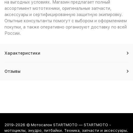
на выгодных условиях. Магазин предлагает полный
ассортимент мототехники, оригинальные запчасти,
аксессуары и сертифицированную защитную экипировку.
Опытные консультанты помогут с выбором и оформлением
покупки, а также оперативно организуют доставку по всей
России.
Характеристики
Отзывы
2019-2026 © Мотосалон STARTMOTO — STARTMOTO -
мотоциклы, энудро, питбайки. Техника, запчасти и аксессуары.