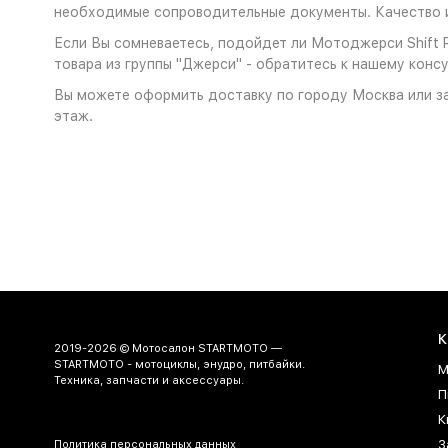
необходимые сопроводительные документы. Качество и
Если Вы сомневаетесь, подойдет ли Мотоджерси Shift Rec
товара из группы "Джерси" - обратитесь к нашему консу
Вы можете оформить доставку по городу Москва или за
этаж.
К
2019-2026 © Мотосалон STARTMOTO —
STARTMOTO - мотоциклы, энудро, питбайки.
М
Техника, запчасти и аксессуары.
П
К
З
Политика персональных данных