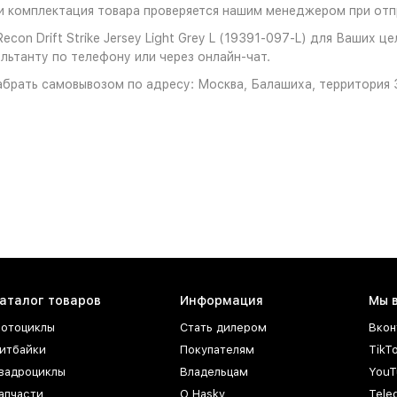
 комплектация товара проверяется нашим менеджером при отпр
on Drift Strike Jersey Light Grey L (19391-097-L) для Ваших ц
льтанту по телефону или через онлайн-чат.
брать самовывозом по адресу: Москва, Балашиха, территория З
аталог товаров
Информация
Мы 
отоциклы
Стать дилером
Вкон
итбайки
Покупателям
TikT
вадроциклы
Владельцам
YouT
апчасти
О Hasky
Tele