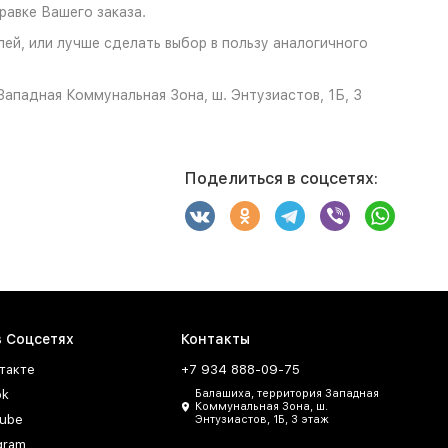
авке Вашего заказа.
елей, или лучше сделать выбор в пользу аналогичного
ападная Коммунальная Зона, ш. Энтузиастов, 1Б, 3
Поделиться в соцсетях:
в Соцсетях
Контакты
такте
+7 934 888-09-75
ok
Балашиха, территория Западная
Коммунальная Зона, ш.
ube
Энтузиастов, 1Б, 3 этаж
gram