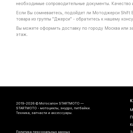
необходимые сопроводительные документы. Качество и
Если Вы сомневаетесь, подойдет ли Мотоджерси Shift Bl
товара из группы "Джерси" - обратитесь к нашему консу
Вы можете оформить доставку по городу Москва или за
этаж.
К
2019-2026 © Мотосалон STARTMOTO —
STARTMOTO - мотоциклы, энудро, питбайки.
М
Техника, запчасти и аксессуары.
П
К
З
Политика персональных данных