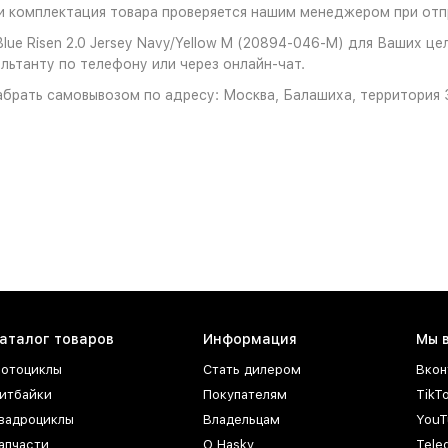
 комплектация товара проверяется нашим менеджером при отпр
ue Risen 2.0 Jersey Navy/Yellow M (20894-046-M) для Ваших це
льтанту по телефону или через онлайн-чат.
брать самовывозом по адресу: Москва, Балашиха, территория З
аталог товаров
Информация
Мы 
отоциклы
Стать дилером
Вкон
итбайки
Покупателям
TikT
вадроциклы
Владельцам
YouT
апчасти
О Hasky
Tele