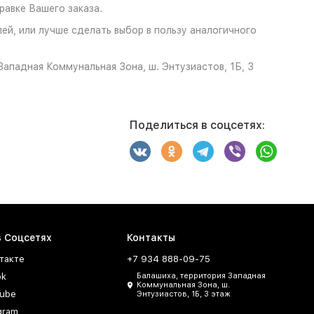
авке Вашего заказа.
лей, или лучше сделать выбор в пользу аналогичного
ападная Коммунальная Зона, ш. Энтузиастов, 1Б, 3
Поделиться в соцсетях:
в Соцсетях
Контакты
такте
+7 934 888-09-75
ok
Балашиха, территория Западная
Коммунальная Зона, ш.
ube
Энтузиастов, 1Б, 3 этаж
gram