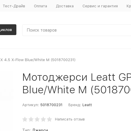
Тест-Драйв
Оплата
Доставка
Сервис и гарантия
Кр
циклов
 4.5 X-Flow Blue/White M (5018700231)
Мотоджерси Leatt GP
Blue/White M (501870
Артикул:
5018700231
Бренд:
Leatt
Написать отзыв
Тип:
Джерси