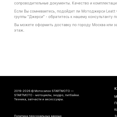
сопроводительные документы. Качество и комплектация
Если Вы сомневаетесь, подойдет ли Мотоджерси Leatt G
группы "Джерси" - обратитесь к нашему консультанту п
Вы можете оформить доставку по городу Москва или за
этаж.
К
2019-2026 © Мотосалон STARTMOTO —
STARTMOTO - мотоциклы, энудро, питбайки.
М
Техника, запчасти и аксессуары.
П
К
З
Политика персональных данных