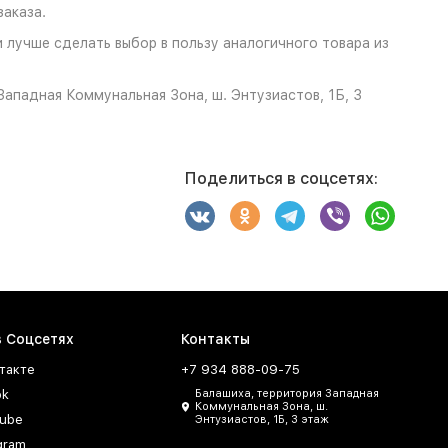
аказа.
 лучше сделать выбор в пользу аналогичного товара из
ападная Коммунальная Зона, ш. Энтузиастов, 1Б, 3
Поделиться в соцсетях:
в Соцсетях
Контакты
такте
+7 934 888-09-75
ok
Балашиха, территория Западная
Коммунальная Зона, ш.
ube
Энтузиастов, 1Б, 3 этаж
gram