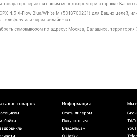
 товара проверяется нашим менеджером при отправке Вашего з
PX 4.5 X-Flow Blue/White M (5018700231) для Ваших целей, или
о телефону или через онлайн-чат.
брать самовывозом по адресу: Москва, Балашиха, территория З
аталог товаров
Информация
Мы 
отоциклы
Стать дилером
Вкон
итбайки
Покупателям
TikT
вадроциклы
Владельцам
YouT
апчасти
О Hasky
Tele