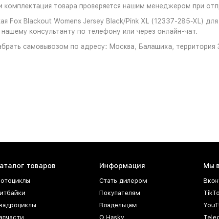
 комплектация товара проверяется нашим менеджером при отпр
 Fox Blackout Womens Jersey Black/Pink XL (12337-285-XL) для
к нашему консультанту по телефону или через онлайн-чат.
брать самовывозом по адресу: Москва, Балашиха, территория З
аталог товаров
Информация
Мы 
отоциклы
Стать дилером
Вкон
итбайки
Покупателям
TikT
вадроциклы
Владельцам
YouT
апчасти
О Hasky
Tele