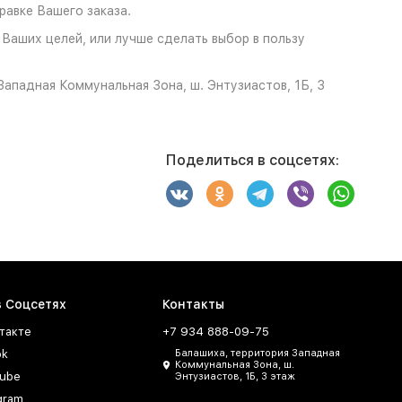
авке Вашего заказа.
 Ваших целей, или лучше сделать выбор в пользу
ападная Коммунальная Зона, ш. Энтузиастов, 1Б, 3
Поделиться в соцсетях:
в Соцсетях
Контакты
такте
+7 934 888-09-75
ok
Балашиха, территория Западная
Коммунальная Зона, ш.
ube
Энтузиастов, 1Б, 3 этаж
gram