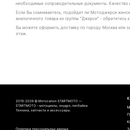
необходимые сопроводительные документы. Качество и
Если Вы сомневаетесь, подойдет ли Мотоджерси женская
аналогичного товара из группы "Джерси" - обратитесь 
Вы можете оформить доставку по городу Москва или за
этаж.
К
2019-2026 © Мотосалон STARTMOTO —
STARTMOTO - мотоциклы, энудро, питбайки.
М
Техника, запчасти и аксессуары.
П
К
З
Политика персональных данных