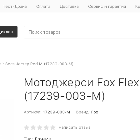
Тест-Драйв
Оплата
Доставка
Сервис и гарантия
Кр
циклов
ir Seca Jersey Red M (17239-003-M)
Мотоджерси Fox Flexa
(17239-003-M)
Артикул:
17239-003-M
Бренд:
Fox
Написать отзыв
Тип:
Джерси