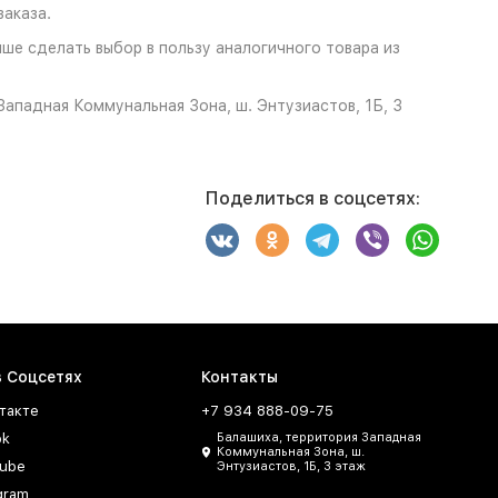
аказа.
чше сделать выбор в пользу аналогичного товара из
ападная Коммунальная Зона, ш. Энтузиастов, 1Б, 3
Поделиться в соцсетях:
в Соцсетях
Контакты
такте
+7 934 888-09-75
ok
Балашиха, территория Западная
Коммунальная Зона, ш.
ube
Энтузиастов, 1Б, 3 этаж
gram