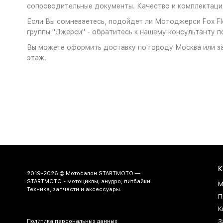
сопроводительные документы. Качество и комплектация
Если Вы сомневаетесь, подойдет ли Мотоджерси Fox Fle
группы "Джерси" - обратитесь к нашему консультанту п
Вы можете оформить доставку по городу Москва или за
этаж.
К
2019-2026 © Мотосалон STARTMOTO —
STARTMOTO - мотоциклы, энудро, питбайки.
М
Техника, запчасти и аксессуары.
П
К
З
Политика персональных данных