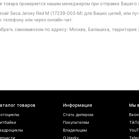
 товара проверяется нашим менеджером при отправке Вашего з
xair Seca Jersey Red M (17239-003-M) для Ваших целей, или лу
о телефону или через онлайн-чат.
брать самовывозом по адресу: Москва, Балашиха, территория З
аталог товаров
Информация
Мы 
отоциклы
Стать дилером
Вкон
итбайки
Покупателям
TikT
вадроциклы
Владельцам
YouT
апчасти
О Hasky
Tele