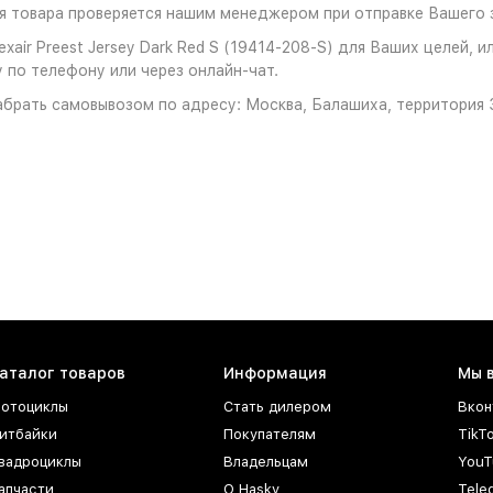
 товара проверяется нашим менеджером при отправке Вашего з
air Preest Jersey Dark Red S (19414-208-S) для Ваших целей, и
 по телефону или через онлайн-чат.
брать самовывозом по адресу: Москва, Балашиха, территория З
аталог товаров
Информация
Мы 
отоциклы
Стать дилером
Вкон
итбайки
Покупателям
TikT
вадроциклы
Владельцам
YouT
апчасти
О Hasky
Tele