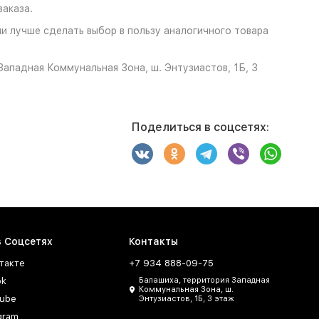
аказа.
ли лучше сделать выбор в пользу аналогичного товара
ападная Коммунальная Зона, ш. Энтузиастов, 1Б, 3
Поделиться в соцсетях:
в Соцсетях
Контакты
такте
+7 934 888-09-75
ok
Балашиха, территория Западная
Коммунальная Зона, ш.
ube
Энтузиастов, 1Б, 3 этаж
gram