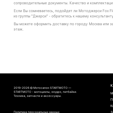
сопроводительные документы. Качество и комплектация
Если Вы сомневаетесь, подойдет ли Мотоджерси Fox Flex
из группы "Джерси" - обратитесь к нашему консультанту
Вы можете оформить доставку по городу Москва или за
этаж.
К
2019-2026 © Мотосалон STARTMOTO —
STARTMOTO - мотоциклы, энудро, питбайки.
М
Техника, запчасти и аксессуары.
П
К
З
Политика персональных данных