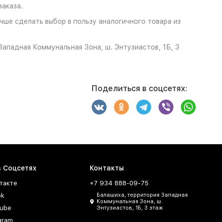
аказа.
учше сделать выбор в пользу аналогичного товара из
ападная Коммунальная Зона, ш. Энтузиастов, 1Б, 3
Поделиться в соцсетях:
в Соцсетях
Контакты
такте
+7 934 888-09-75
ok
Балашиха, территория Западная
Коммунальная Зона, ш.
ube
Энтузиастов, 1Б, 3 этаж
gram