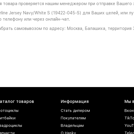
 товара проверяется нашим менеджером при отправке Вашего з
ine Jersey Navy/White S (19422-045-S) для Ваших целей, или л
о телефону или через онлайн-чат.
брать самовывозом по адресу: Москва, Балашиха, территория З
аталог товаров
Информация
Мы 
отоциклы
Стать дилером
Вкон
итбайки
Покупателям
TikT
вадроциклы
Владельцам
YouT
апчасти
О Hasky
Tele