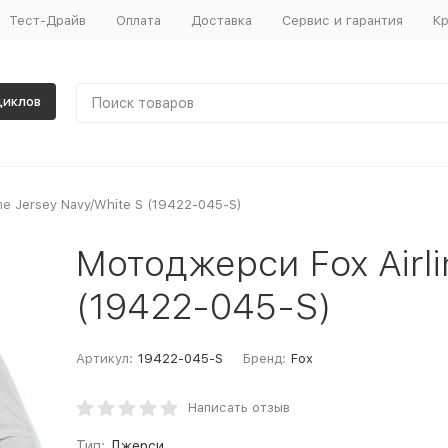
Тест-Драйв
Оплата
Доставка
Сервис и гарантия
Кр
циклов
ne Jersey Navy/White S (19422-045-S)
Мотоджерси Fox Airli
(19422-045-S)
Артикул:
19422-045-S
Бренд:
Fox
Написать отзыв
Тип:
Джерси