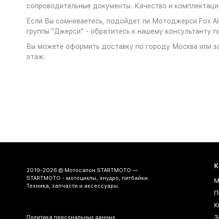
сопроводительные документы. Качество и комплектация
Если Вы сомневаетесь, подойдет ли Мотоджерси Fox Airl
группы "Джерси" - обратитесь к нашему консультанту п
Вы можете оформить доставку по городу Москва или за
этаж.
К
2019-2026 © Мотосалон STARTMOTO —
STARTMOTO - мотоциклы, энудро, питбайки.
М
Техника, запчасти и аксессуары.
П
К
З
Политика персональных данных