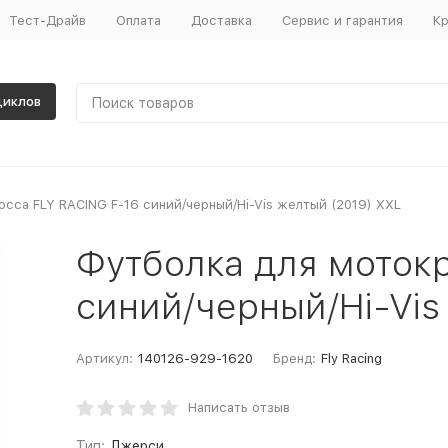
Тест-Драйв
Оплата
Доставка
Сервис и гарантия
Кр
циклов
сса FLY RACING F-16 синий/черный/Hi-Vis желтый (2019) XXL
Футболка для мотокр
синий/черный/Hi-Vis
Артикул:
140126-929-1620
Бренд:
Fly Racing
Написать отзыв
Тип:
Джерси