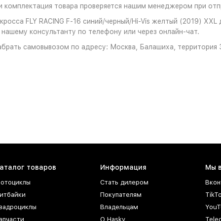
 комплектация товара проверяется нашим менеджером при отпр
росса FLY RACING F-16 синий/черный/Hi-Vis желтый (2019) XXL 
к нашему консультанту по телефону или через онлайн-чат.
брать самовывозом по адресу: Москва, Балашиха, территория З
аталог товаров
Информация
Мы 
отоциклы
Стать дилером
Вкон
итбайки
Покупателям
TikT
вадроциклы
Владельцам
YouT
апчасти
О Hasky
Tele