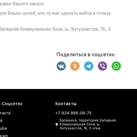
авке Вашего заказа.
для Ваших целей, или лучше сделать выбор в пользу
ападная Коммунальная Зона, ш. Энтузиастов, 1Б, 3
Поделиться в соцсетях:
в Соцсетях
Контакты
такте
+7 934 888-09-75
ok
Балашиха, территория Западная
Коммунальная Зона, ш.
ube
Энтузиастов, 1Б, 3 этаж
gram