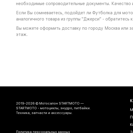
необходимые сопроводительные документы. Качество и
Если Вы сомневаетесь, подойдет ли Футболка для моток
аналогичного товара из группы "Джерси" - обратитесь 
Вы можете оформить доставку по городу Москва или за
этаж.
К
2019-2026 © Мотосалон STARTMOTO —
STARTMOTO - мотоциклы, энудро, питбайки.
М
Техника, запчасти и аксессуары.
П
К
З
Политика персональных данных