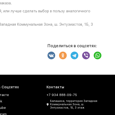
аказа.
, или лучше сделать выбор в пользу аналогичного
ападная Коммунальная Зона, ш. Энтузиастов, 1Б, 3
Поделиться в соцсетях:
в Соцсетях
Контакты
такте
+7 934 888-09-75
ok
Балашиха, территория Западная
Коммунальная Зона, ш.
ube
Энтузиастов, 1Б, 3 этаж
gram