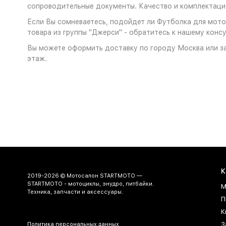
сопроводительные документы. Качество и комплектация
Если Вы сомневаетесь, подойдет ли Футболка для мото
товара из группы "Джерси" - обратитесь к нашему консу
Вы можете оформить доставку по городу Москва или за
этаж.
К
2019-2026 © Мотосалон STARTMOTO —
STARTMOTO - мотоциклы, энудро, питбайки.
М
Техника, запчасти и аксессуары.
П
К
З
Политика персональных данных