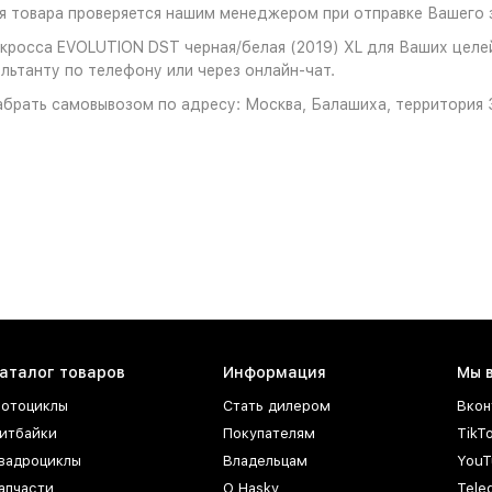
 товара проверяется нашим менеджером при отправке Вашего з
кросса EVOLUTION DST черная/белая (2019) XL для Ваших целей
льтанту по телефону или через онлайн-чат.
брать самовывозом по адресу: Москва, Балашиха, территория З
аталог товаров
Информация
Мы 
отоциклы
Стать дилером
Вкон
итбайки
Покупателям
TikT
вадроциклы
Владельцам
YouT
апчасти
О Hasky
Tele