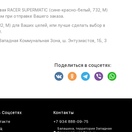
вая RACER SUPERMATIC (сине-красно-белый, 732, M)
м при отправке Вашего заказа.
, M) для Ваших целей, или лучше сделать выбор в
.
ападная Коммунальная Зона, ш. Энтузиастов, 1Б, 3
Поделиться в соцсетях:
в Соцсетях
Контакты
такте
+7 934 888-09-75
ok
Балашиха, территория Западная