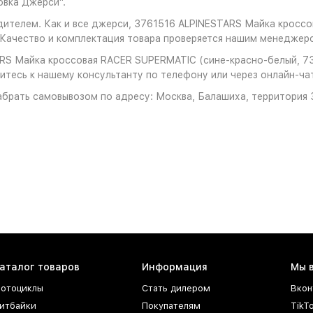
овка Джерси".
дителем. Как и все джерси, 3761516 ALPINESTARS Майка кроссо
Качество и комплектация товара проверяется нашим менеджеро
RS Майка кроссовая RACER SUPERMATIC (сине-красно-белый, 732
титесь к нашему консультанту по телефону или через онлайн-чат
брать самовывозом по адресу: Москва, Балашиха, территория З
аталог товаров
Информация
Мы 
отоциклы
Стать дилером
Вкон
итбайки
Покупателям
TikT