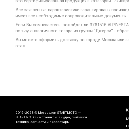
это сертифицированная продукция в категории "Экипир
Все заявленные характеристики гарантированы произво
имеет все необходимые сопроводительные документы. 
Если Вы сомневаетесь, подойдет ли 3761516 ALPINESTA
пользу аналогичного товара из группы "Джерси" - обра
Вы можете оформить доставку по городу Москва или за
этаж.
К
2019-2026 © Мотосалон STARTMOTO —
STARTMOTO - мотоциклы, энудро, питбайки.
М
Техника, запчасти и аксессуары.
П