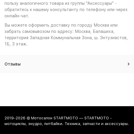
пользу аналогичного товара из группы "Аксессуары" -
обратитесь к нашему консультанту по телефону или через
онлайн-чат.
Вы можете оформить доставку по городу Москва или
забрать самовывозом по адресу: Москва, Балашиха,
территория Западная Коммунальная Зона, ш. Энтузиастов,
1Б, 3 этаж.
Отзывы
2019-2026 © Мотосалон STARTMOTO — STARTMOTO -
мотоциклы, энудро, питбайки. Техника, запчасти и аксессуары.