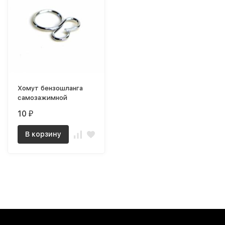
Хомут бензошланга
самозажимной
10
₽
В корзину