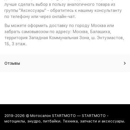
лучше сделать выбор в пользу аналогичного товара из
группы "Аксессуары" - обратитесь к нашему консультанту
по телефону или через онлайн-чат.
Вы можете оформить доставку по городу Москва или
забрать самовывозом по адресу: Москва, Балашиха,
территория Западная Коммунальная Зона, ш. Энтузиастов,
1Б, 3 этаж.
Отзывы
2019-2026 © Мотосалон STARTMOTO — STARTMOTO -
мотоциклы, энудро, питбайки. Техника, запчасти и аксессуары.