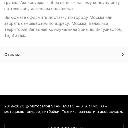
группы "Аксессуары" - обратитесь к нашему консультанту
по телефону или через онлайн-чат.
Вы можете оформить доставку по городу Москва или
забрать самовывозом по адресу: Москва, Балашиха,
территория Западная Коммунальная Зона, ш. Энтузиастов,
1Б, 3 этаж.
Отзывы
2019-2026 © Мотосалон STARTMOTO — STARTMOTO -
мотоциклы, энудро, питбайки. Техника, запчасти и аксессуары.